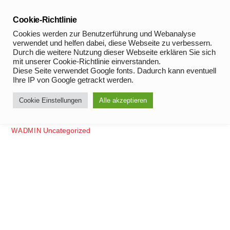
Skip
to
Cookie-Richtlinie
Uncategorized
content
Cookies werden zur Benutzerführung und Webanalyse
verwendet und helfen dabei, diese Webseite zu verbessern.
Durch die weitere Nutzung dieser Webseite erklären Sie sich
mit unserer Cookie-Richtlinie einverstanden.
FEBRUAR
Diese Seite verwendet Google fonts. Dadurch kann eventuell
6
Ihre IP von Google getrackt werden.
2023
Cookie Einstellungen
Alle akzeptieren
Katties Fittness
Uncategorized
WADMIN